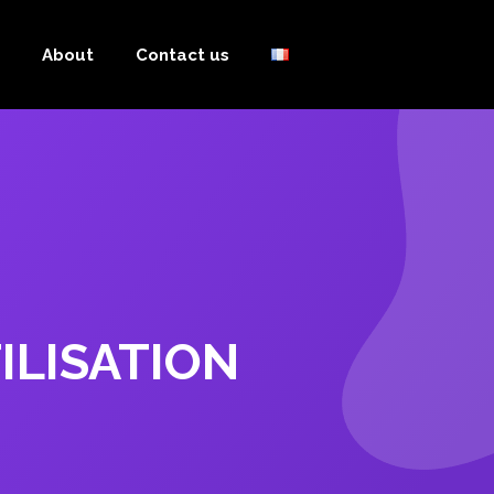
About
Contact us
LISATION​