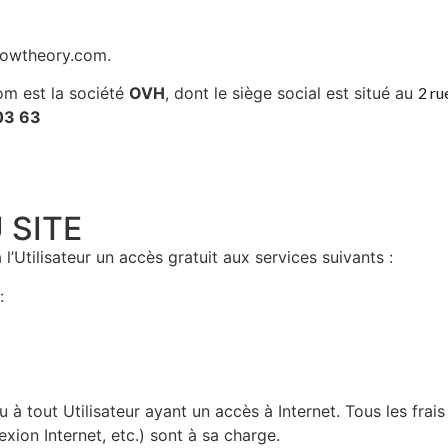
rowtheory.com
.
om est la société
OVH
, dont le siège social est situé au
2 r
03 63
.
SITE​
’Utilisateur un accès gratuit aux services suivants :
:
u à tout Utilisateur ayant un accès à Internet. Tous les frai
exion Internet, etc.) sont à sa charge.