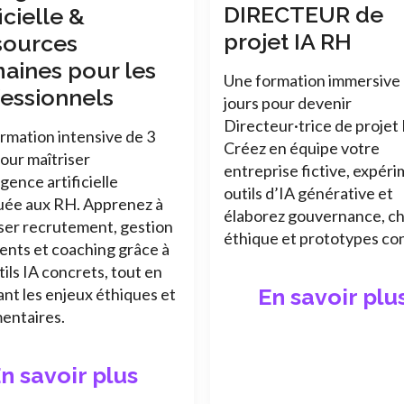
DIRECTEUR de
ficielle &
projet IA RH
sources
aines pour les
Une formation immersive 
essionnels
jours pour devenir
Directeur·trice de projet
rmation intensive de 3
Créez en équipe votre
pour maîtriser
entreprise fictive, expér
ligence artificielle
outils d’IA générative et
uée aux RH. Apprenez à
élaborez gouvernance, c
ser recrutement, gestion
éthique et prototypes co
lents et coaching grâce à
tils IA concrets, tout en
En savoir plu
ant les enjeux éthiques et
entaires.
n savoir plus