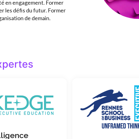
osité en engagement. Former
r les défis du futur. Former
rganisation de demain.
xpertes
lligence