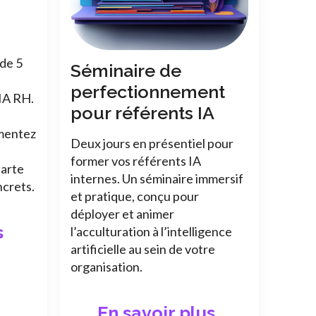
de 5
Séminaire de
perfectionnement
 IA RH.
pour référents IA
imentez
Deux jours en présentiel pour
former vos référents IA
harte
internes. Un séminaire immersif
ncrets.
et pratique, conçu pour
déployer et animer
s
l’acculturation à l’intelligence
artificielle au sein de votre
organisation.
En savoir plus